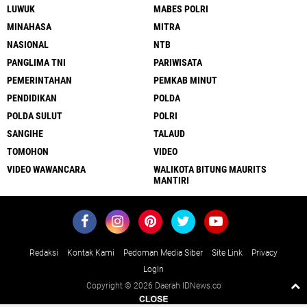
LUWUK
MABES POLRI
MINAHASA
MITRA
NASIONAL
NTB
PANGLIMA TNI
PARIWISATA
PEMERINTAHAN
PEMKAB MINUT
PENDIDIKAN
POLDA
POLDA SULUT
POLRI
SANGIHE
TALAUD
TOMOHON
VIDEO
VIDEO WAWANCARA
WALIKOTA BITUNG MAURITS
MANTIRI
Redaksi
Kontak Kami
Pedoman Media Siber
Site Link
Privacy
LogIn
Copyright ©
2026 Daerah IDNews.co