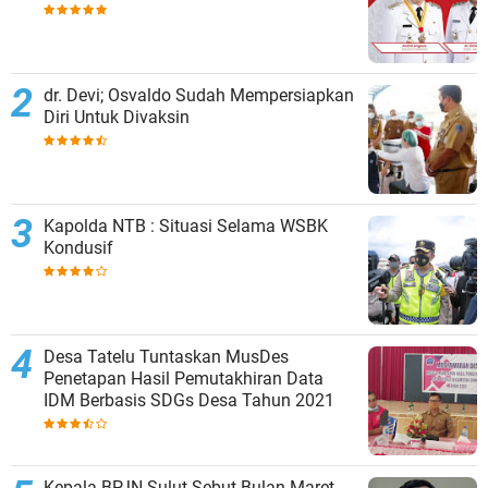
dr. Dеvі; Oѕvаldо Sudаh Mempersiapkan
Dіrі Untuk Dіvаkѕіn
Kapolda NTB : Situasi Selama WSBK
Kondusif
Desa Tatelu Tuntaskan MusDes
Penetapan Hasil Pemutakhiran Data
IDM Berbasis SDGs Desa Tahun 2021
Kepala BPJN Sulut Sebut Bulan Maret