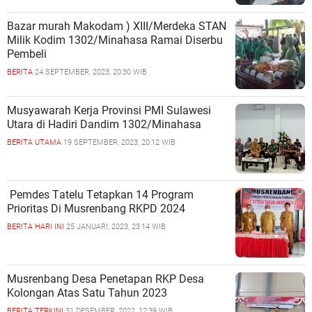
Bazar murah Makodam ) XIII/Merdeka STAN
Milik Kodim 1302/Minahasa Ramai Diserbu
Pembeli
BERITA
24 SEPTEMBER, 2023, 20:30 WIB
Musyawarah Kerja Provinsi PMI Sulawesi
Utara di Hadiri Dandim 1302/Minahasa
BERITA UTAMA
19 SEPTEMBER, 2023, 20:12 WIB
Pеmdеѕ Tаtеlu Tеtарkаn 14 Prоgrаm
Prіоrіtаѕ Di Muѕrеnbаng RKPD 2024
BERITA HARI INI
25 JANUARI, 2023, 23:14 WIB
Musrenbang Desa Penetapan RKP Desa
Kolongan Atas Satu Tahun 2023
BERITA TERKINI
31 DESEMBER, 2022, 12:39 WIB