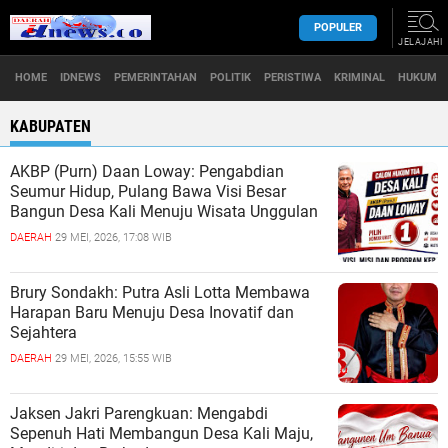
POPULER
JELAJAHI
HOME
IDNEWS
PEMERINTAHAN
POLITIK
PERISTIWA
KRIMINAL
HUKUM
KABUPATEN
AKBP (Purn) Daan Loway: Pengabdian
Seumur Hidup, Pulang Bawa Visi Besar
Bangun Desa Kali Menuju Wisata Unggulan
DAERAH
29 MEI, 2026, 17:08 WIB
Brury Sondakh: Putra Asli Lotta Membawa
Harapan Baru Menuju Desa Inovatif dan
Sejahtera
DAERAH
29 MEI, 2026, 15:55 WIB
Jaksen Jakri Parengkuan: Mengabdi
Sepenuh Hati Membangun Desa Kali Maju,