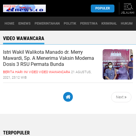
POPULER
JELAJAHI
HOME
IDNEWS
PEMERINTAHAN
POLITIK
PERISTIWA
KRIMINAL
HUKUM
VIDEO WAWANCARA
Istri Wаkіl Wаlіkоtа Mаnаdо dr. Merry
Mawardi, Sр. A Mеnеrіmа Vаkѕіn Moderna
Dоѕіѕ 3 RSU Pеrmаtа Bundа
BERITA HARI INI
VIDEO
VIDEO WAWANCARA
21 AGUSTUS,
2021, 23:12 WIB
Next
TERPOPULER