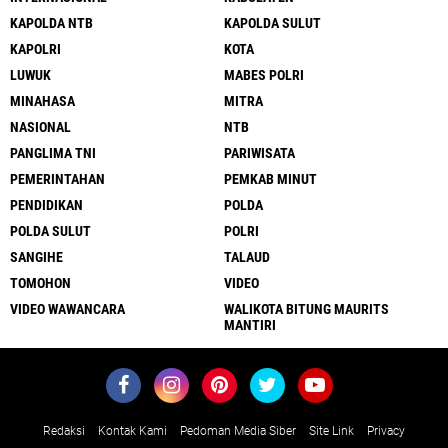
KAPOLDA NTB
KAPOLDA SULUT
KAPOLRI
KOTA
LUWUK
MABES POLRI
MINAHASA
MITRA
NASIONAL
NTB
PANGLIMA TNI
PARIWISATA
PEMERINTAHAN
PEMKAB MINUT
PENDIDIKAN
POLDA
POLDA SULUT
POLRI
SANGIHE
TALAUD
TOMOHON
VIDEO
VIDEO WAWANCARA
WALIKOTA BITUNG MAURITS
MANTIRI
Redaksi
Kontak Kami
Pedoman Media Siber
Site Link
Privacy