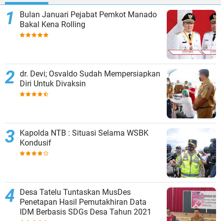
Bulan Januari Pejabat Pemkot Manado
Bakal Kena Rolling
dr. Dеvі; Oѕvаldо Sudаh Mempersiapkan
Dіrі Untuk Dіvаkѕіn
Kapolda NTB : Situasi Selama WSBK
Kondusif
Desa Tatelu Tuntaskan MusDes
Penetapan Hasil Pemutakhiran Data
IDM Berbasis SDGs Desa Tahun 2021