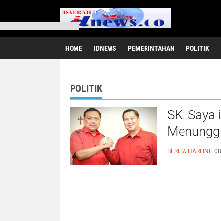
HOME
IDNEWS
PEMERINTAHAN
POLITIK
POLITIK
SK: Saya 
Menunggu
Dondoka
BERITA HARI INI
08