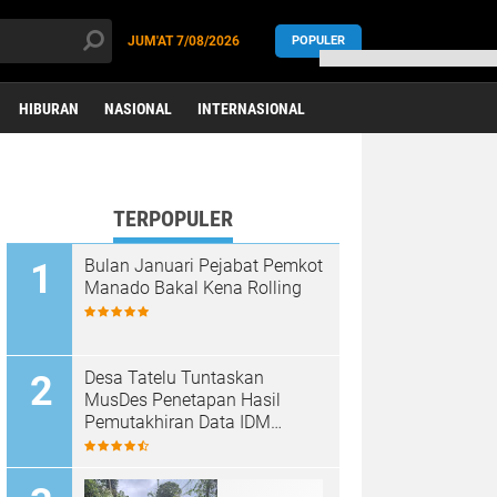
JUM'AT
7/08/2026
POPULER
HIBURAN
NASIONAL
INTERNASIONAL
TERPOPULER
Bulan Januari Pejabat Pemkot
Manado Bakal Kena Rolling
Desa Tatelu Tuntaskan
MusDes Penetapan Hasil
Pemutakhiran Data IDM
Berbasis SDGs Desa Tahun
2021