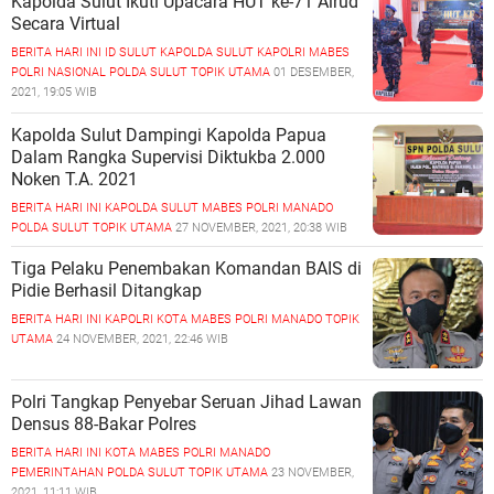
Kapolda Sulut Ikuti Upacara HUT ke-71 Airud
Secara Virtual
BERITA HARI INI
ID SULUT
KAPOLDA SULUT
KAPOLRI
MABES
POLRI
NASIONAL
POLDA SULUT
TOPIK UTAMA
01 DESEMBER,
2021, 19:05 WIB
Kapolda Sulut Dampingi Kapolda Papua
Dalam Rangka Supervisi Diktukba 2.000
Noken T.A. 2021
BERITA HARI INI
KAPOLDA SULUT
MABES POLRI
MANADO
POLDA SULUT
TOPIK UTAMA
27 NOVEMBER, 2021, 20:38 WIB
Tiga Pelaku Penembakan Komandan BAIS di
Pidie Berhasil Ditangkap
BERITA HARI INI
KAPOLRI
KOTA
MABES POLRI
MANADO
TOPIK
UTAMA
24 NOVEMBER, 2021, 22:46 WIB
Polri Tangkap Penyebar Seruan Jihad Lawan
Densus 88-Bakar Polres
BERITA HARI INI
KOTA
MABES POLRI
MANADO
PEMERINTAHAN
POLDA SULUT
TOPIK UTAMA
23 NOVEMBER,
2021, 11:11 WIB