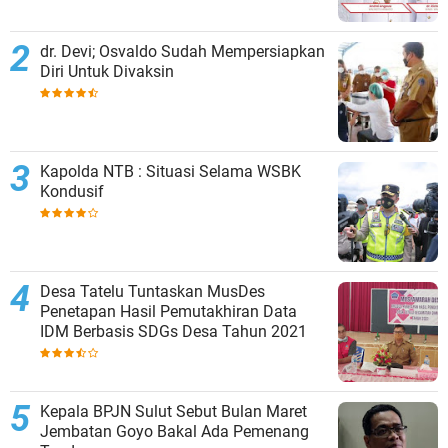
dr. Dеvі; Oѕvаldо Sudаh Mempersiapkan
Dіrі Untuk Dіvаkѕіn
Kapolda NTB : Situasi Selama WSBK
Kondusif
Desa Tatelu Tuntaskan MusDes
Penetapan Hasil Pemutakhiran Data
IDM Berbasis SDGs Desa Tahun 2021
Kepala BPJN Sulut Sebut Bulan Maret
Jembatan Goyo Bakal Ada Pemenang