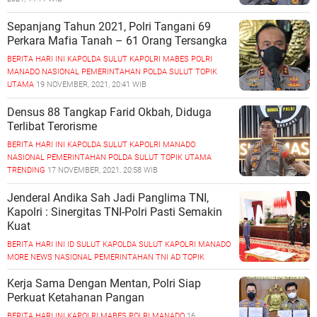
Sepanjang Tahun 2021, Polri Tangani 69
Perkara Mafia Tanah – 61 Orang Tersangka
BERITA HARI INI
KAPOLDA SULUT
KAPOLRI
MABES POLRI
MANADO
NASIONAL
PEMERINTAHAN
POLDA SULUT
TOPIK
UTAMA
19 NOVEMBER, 2021, 20:41 WIB
Densus 88 Tangkap Farid Okbah, Diduga
Terlibat Terorisme
BERITA HARI INI
KAPOLDA SULUT
KAPOLRI
MANADO
NASIONAL
PEMERINTAHAN
POLDA SULUT
TOPIK UTAMA
TRENDING
17 NOVEMBER, 2021, 20:58 WIB
Jenderal Andika Sah Jadi Panglima TNI,
Kapolri : Sinergitas TNI-Polri Pasti Semakin
Kuat
BERITA HARI INI
ID SULUT
KAPOLDA SULUT
KAPOLRI
MANADO
MORE NEWS
NASIONAL
PEMERINTAHAN
TNI AD
TOPIK
UTAMA
17 NOVEMBER, 2021, 20:54 WIB
Kerja Sama Dengan Mentan, Polri Siap
Perkuat Ketahanan Pangan
BERITA HARI INI
KAPOLRI
MABES POLRI
MANADO
16