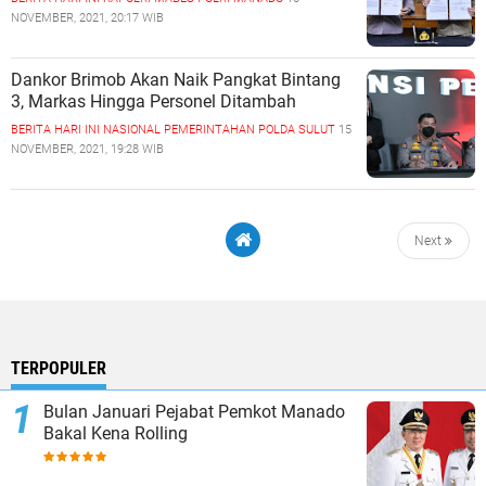
NOVEMBER, 2021, 20:17 WIB
Dankor Brimob Akan Naik Pangkat Bintang
3, Markas Hingga Personel Ditambah
BERITA HARI INI
NASIONAL
PEMERINTAHAN
POLDA SULUT
15
NOVEMBER, 2021, 19:28 WIB
Next
TERPOPULER
Bulan Januari Pejabat Pemkot Manado
Bakal Kena Rolling