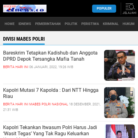
POPULER
JELAJAHI
HOME
IDNEWS
PEMERINTAHAN
POLITIK
PERISTIWA
KRIMINAL
HUKUM
DIVISI MABES POLRI
Bareskrim Tetapkan Kadishub dan Anggota
DPRD Depok Tersangka Mafia Tanah
BERITA HARI INI
06 JANUARI, 2022, 19:26 WIB
Kapolri Mutasi 7 Kapolda : Dari NTT Hingga
Riau
BERITA HARI INI
MABES POLRI
NASIONAL
18 DESEMBER, 2021,
21:31 WIB
Kapolri Tekankan Itwasum Polri Harus Jadi
‘Wasit Tegas’ Yang Tak Ragu Keluarkan