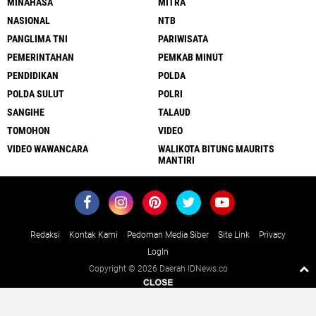
MINAHASA
MITRA
NASIONAL
NTB
PANGLIMA TNI
PARIWISATA
PEMERINTAHAN
PEMKAB MINUT
PENDIDIKAN
POLDA
POLDA SULUT
POLRI
SANGIHE
TALAUD
TOMOHON
VIDEO
VIDEO WAWANCARA
WALIKOTA BITUNG MAURITS
MANTIRI
Redaksi
Kontak Kami
Pedoman Media Siber
Site Link
Privacy
LogIn
Copyright ©
2026 Daerah IDNews.co
Close
x