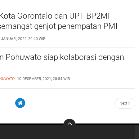
 Kota Gorontalo dan UPT BP2MI
emangat genjot penempatan PMI
rmal.
 JANUARI, 2022, 20:40 WIB
n Pohuwato siap kolaborasi dengan
HUWATO
10 DESEMBER, 2021, 20:54 WIB
Next