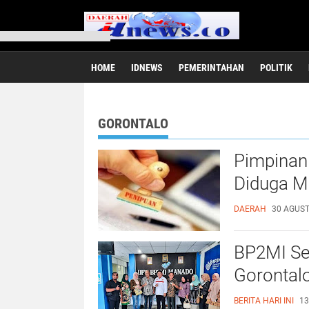
HOME
IDNEWS
PEMERINTAHAN
POLITIK
GORONTALO
Pimpinan
Diduga Me
DAERAH
30 AGUST
BP2MI Se
Gоrоntаl
BERITA HARI INI
13