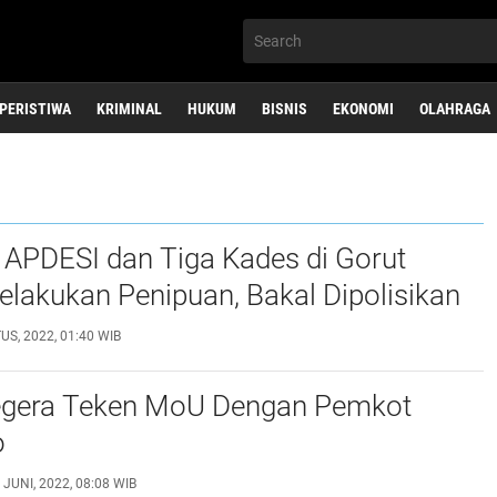
PERISTIWA
KRIMINAL
HUKUM
BISNIS
EKONOMI
OLAHRAGA
 APDESI dan Tiga Kades di Gorut
lakukan Penipuan, Bakal Dipolisikan
US, 2022, 01:40 WIB
gera Teken MoU Dеngаn Pemkot
о
 JUNI, 2022, 08:08 WIB