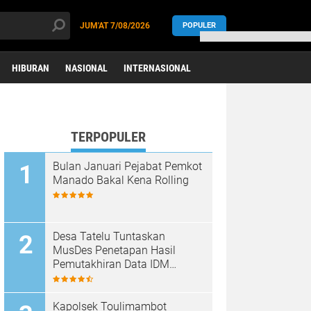
JUM'AT
7/08/2026
POPULER
HIBURAN
NASIONAL
INTERNASIONAL
TERPOPULER
Bulan Januari Pejabat Pemkot
Manado Bakal Kena Rolling
Desa Tatelu Tuntaskan
MusDes Penetapan Hasil
Pemutakhiran Data IDM
Berbasis SDGs Desa Tahun
2021
Kapolsek Toulimambot