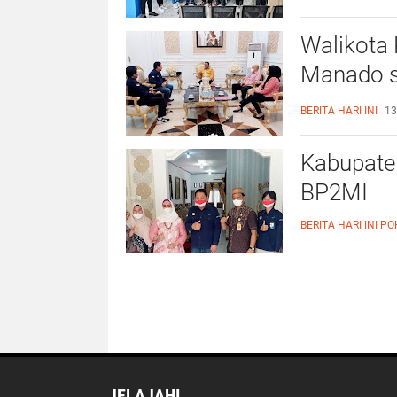
Walikota
Manado s
sektor fo
BERITA HARI INI
13
Kabupate
BP2MI
BERITA HARI INI
PO
JELAJAHI