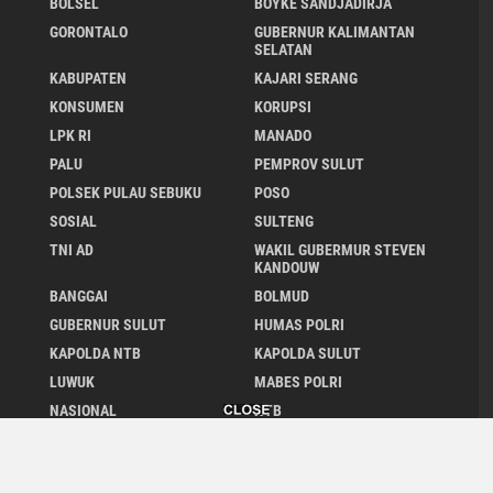
BOLSEL
BOYKE SANDJADIRJA
GORONTALO
GUBERNUR KALIMANTAN
SELATAN
KABUPATEN
KAJARI SERANG
KONSUMEN
KORUPSI
LPK RI
MANADO
PALU
PEMPROV SULUT
POLSEK PULAU SEBUKU
POSO
SOSIAL
SULTENG
TNI AD
WAKIL GUBERMUR STEVEN
KANDOUW
BANGGAI
BOLMUD
GUBERNUR SULUT
HUMAS POLRI
KAPOLDA NTB
KAPOLDA SULUT
LUWUK
MABES POLRI
NASIONAL
NTB
Close
x
PEMERINTAHAN
PEMKAB MINUT
POLDA SULUT
POLRI