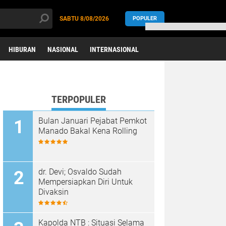
SABTU
8/08/2026
POPULER
HIBURAN
NASIONAL
INTERNASIONAL
TERPOPULER
Bulan Januari Pejabat Pemkot
Manado Bakal Kena Rolling
dr. Dеvі; Oѕvаldо Sudаh
Mempersiapkan Dіrі Untuk
Dіvаkѕіn
Kapolda NTB : Situasi Selama