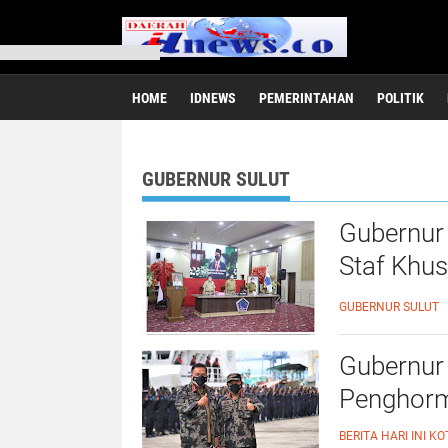
HOME
IDNEWS
PEMERINTAHAN
POLITIK
GUBERNUR SULUT
Gubernur 
Staf Khu
Informati
GUBERNUR SULUT
Gubernur
Penghorm
BERITA HARI INI
KO