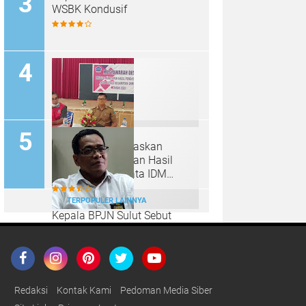
WSBK Kondusif
Desa Tatelu Tuntaskan
MusDes Penetapan Hasil
Pemutakhiran Data IDM
Berbasis SDGs Desa Tahun
2021
TERPOPULER LAINNYA
Kepala BPJN Sulut Sebut
Bulan Maret Jembatan Goyo
Bakal Ada Pemenang
Tendernya
Redaksi
Kontak Kami
Pedoman Media Siber