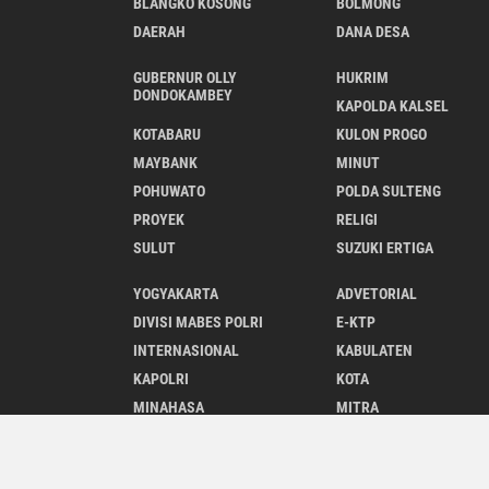
BLANGKO KOSONG
BOLMONG
DAERAH
DANA DESA
GUBERNUR OLLY
HUKRIM
DONDOKAMBEY
KAPOLDA KALSEL
KOTABARU
KULON PROGO
MAYBANK
MINUT
POHUWATO
POLDA SULTENG
PROYEK
RELIGI
SULUT
SUZUKI ERTIGA
YOGYAKARTA
ADVETORIAL
DIVISI MABES POLRI
E-KTP
INTERNASIONAL
KABULATEN
KAPOLRI
KOTA
MINAHASA
MITRA
PANGLIMA TNI
PARIWISATA
PENDIDIKAN
POLDA