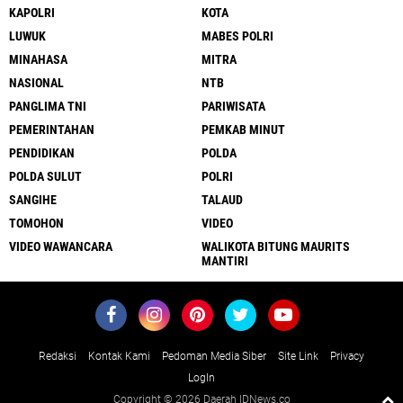
KAPOLRI
KOTA
LUWUK
MABES POLRI
MINAHASA
MITRA
NASIONAL
NTB
PANGLIMA TNI
PARIWISATA
PEMERINTAHAN
PEMKAB MINUT
PENDIDIKAN
POLDA
POLDA SULUT
POLRI
SANGIHE
TALAUD
TOMOHON
VIDEO
VIDEO WAWANCARA
WALIKOTA BITUNG MAURITS
MANTIRI
Redaksi
Kontak Kami
Pedoman Media Siber
Site Link
Privacy
LogIn
Copyright ©
2026 Daerah IDNews.co