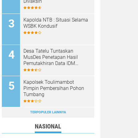
Dіvаkѕіn
Kapolda NTB : Situasi Selama
WSBK Kondusif
Desa Tatelu Tuntaskan
MusDes Penetapan Hasil
Pemutakhiran Data IDM
Berbasis SDGs Desa Tahun
2021
Kapolsek Toulimambot
Pimpin Pembersihan Pohon
Tumbang
TERPOPULER LAINNYA
NASIONAL