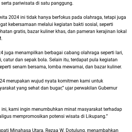
 serta pariwisata di satu panggung.
swita 2024 ini tidak hanya berfokus pada olahraga, tetapi juga
 kebersamaan melalui kegiatan bakti sosial, seperti
atan gratis, bazar kuliner khas, dan pameran kerajinan lokal
M.
juga menampilkan berbagai cabang olahraga seperti lari,
i, catur dan sepak bola. Selain itu, terdapat pula kegiatan
eperti senam bersama, lomba mewarnai, dan bazar kuliner.
4 merupakan wujud nyata komitmen kami untuk
akat yang sehat dan bugar,” ujar perwakilan Gubernur
n ini, kami ingin menumbuhkan minat masyarakat terhadap
aligus mempromosikan potensi wisata di Likupang.”
upati Minahasa Utara, Rezaa W. Dotulung, menambahkan