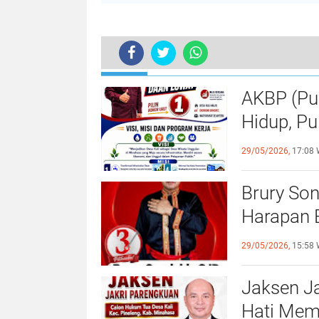
TERKINI
Meriah, Event Fordeswita 2024 Dipa
AKBP (Pu
Hidup, P
Kali Men
29/05/2026,
17:08 
Brury So
Harapan B
Sejahtera
29/05/2026,
15:58 
Jaksen J
Hati Mem