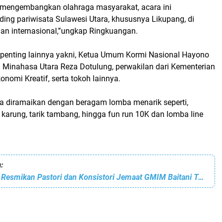
n mengembangkan olahraga masyarakat, acara ini
ing pariwisata Sulawesi Utara, khususnya Likupang, di
dan internasional,”ungkap Ringkuangan.
 penting lainnya yakni, Ketua Umum Kormi Nasional Hayono
i Minahasa Utara Reza Dotulung, perwakilan dari Kementerian
onomi Kreatif, serta tokoh lainnya.
uga diramaikan dengan beragam lomba menarik seperti,
ri karung, tarik tambang, hingga fun run 10K dan lomba line
:
Gubernur Sulut Resmikan Pastori dan Konsistori Jemaat GMIM Baitani Tambun Likbar