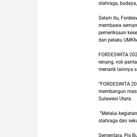
olahraga, budaya,
Selain itu, Forde
membawa semangat
pemeriksaan keseh
dari pelaku UMK
FORDESWITA 2024 
renang, voli panta
menarik lainnya s
“FORDESWITA 202
membangun masyar
Sulawesi Utara.
“Melalui kegiata
olahraga dan sek
Sementara, Pjs B