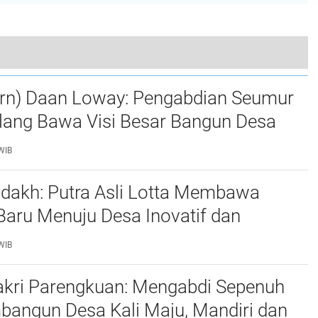
dati Ribuan Pengunjung di Pantai Pall
rn) Daan Loway: Pengabdian Seumur
ulang Bawa Visi Besar Bangun Desa
uju Wisata Unggulan
WIB
ndakh: Putra Asli Lotta Membawa
aru Menuju Desa Inovatif dan
WIB
akri Parengkuan: Mengabdi Sepenuh
bangun Desa Kali Maju, Mandiri dan