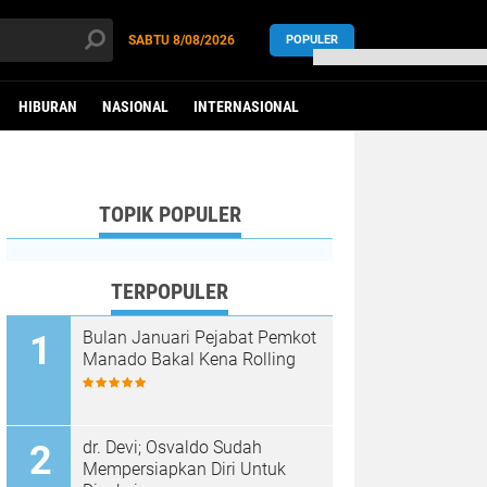
SABTU
8/08/2026
POPULER
HIBURAN
NASIONAL
INTERNASIONAL
TOPIK POPULER
TERPOPULER
Bulan Januari Pejabat Pemkot
Manado Bakal Kena Rolling
dr. Dеvі; Oѕvаldо Sudаh
Mempersiapkan Dіrі Untuk